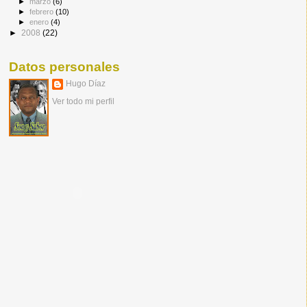
►
febrero
(10)
►
enero
(4)
►
2008
(22)
Datos personales
Hugo Díaz
Ver todo mi perfil