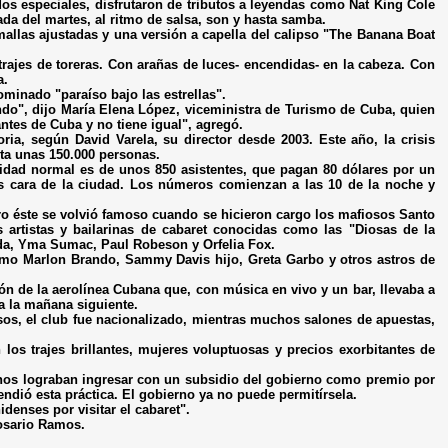
ados especiales, disfrutaron de tributos a leyendas como Nat King Cole
a del martes, al ritmo de salsa, son y hasta samba.
allas ajustadas y una versión a capella del calipso "The Banana Boat
 trajes de toreras. Con arañas de luces- encendidas- en la cabeza. Con
a.
minado "paraíso bajo las estrellas".
ndo", dijo María Elena López, viceministra de Turismo de Cuba, quien
ntes de Cuba y no tiene igual", agregó.
oria, según David Varela, su director desde 2003. Este año, la crisis
sta unas 150.000 personas.
cidad normal es de unos 850 asistentes, que pagan 80 dólares por un
más cara de la ciudad. Los números comienzan a las 10 de la noche y
ero éste se volvió famoso cuando se hicieron cargo los mafiosos Santo
s artistas y bailarinas de cabaret conocidas como las "Diosas de la
anda, Yma Sumac, Paul Robeson y Orfelia Fox.
omo Marlon Brando, Sammy Davis hijo, Greta Garbo y otros astros de
vión de la aerolínea Cubana que, con música en vivo y un bar, llevaba a
a la mañana siguiente.
osos, el club fue nacionalizado, mientras muchos salones de apuestas,
 los trajes brillantes, mujeres voluptuosas y precios exorbitantes de
anos lograban ingresar con un subsidio del gobierno como premio por
endió esta práctica. El gobierno ya no puede permitírsela.
enses por visitar el cabaret".
Rosario Ramos.