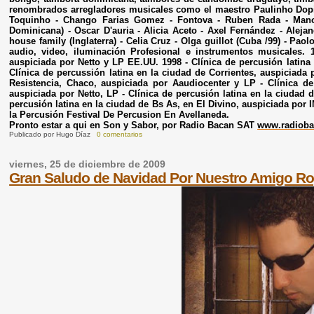
renombrados arregladores musicales como el maestro Paulinho Dopin
Toquinho - Chango Farias Gomez - Fontova - Ruben Rada - Manolo
Dominicana) - Oscar D'auria - Alicia Aceto - Axel Fernández - Alej
house family (Inglaterra) - Celia Cruz - Olga guillot (Cuba /99) - Paol
audio, video, iluminación Profesional e instrumentos musicales. 1
auspiciada por Netto y LP EE.UU. 1998 - Clínica de percusión latina
Clínica de percussión latina en la ciudad de Corrientes, auspiciada p
Resistencia, Chaco, auspiciada por Aaudiocenter y LP - Clínica d
auspiciada por Netto, LP - Clínica de percusión latina en la ciudad 
percusión latina en la ciudad de Bs As, en El Divino, auspiciada p
la Percusión Festival De Percusion En Avellaneda.
Pronto estar a qui en Son y Sabor, por Radio Bacan SAT
www.radiob
Publicado por
Hugo Díaz
0 comentarios
viernes, 25 de diciembre de 2009
Gran Saludo de Navidad Por Nuestro Amigo Ro