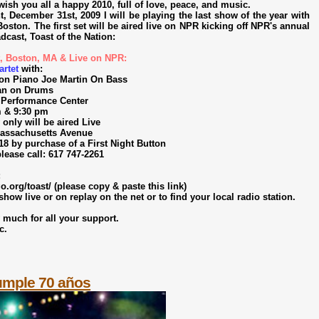
 wish you all a happy 2010, full of love, peace, and music.
 December 31st, 2009 I will be playing the last show of the year with
Boston. The first set will be aired live on NPR kicking off NPR's annual
cast, Toast of the Nation:
, Boston, MA & Live on NPR:
rtet
with:
on Piano Joe Martin On Bass
an on Drums
 Performance Center
m & 9:30 pm
only will be aired Live
Massachusetts Avenue
8 by purchase of a First Night Button
lease call: 617 747-2261
:
.org/toast/ (please copy & paste this link)
 show live or on replay on the net or to find your local radio station.
 much for all your support.
c.
umple 70 años