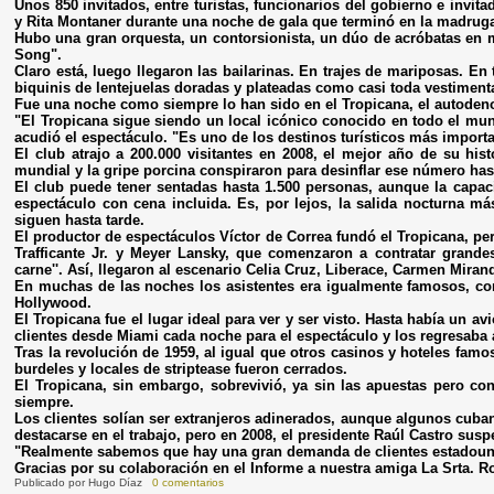
Unos 850 invitados, entre turistas, funcionarios del gobierno e invit
y Rita Montaner durante una noche de gala que terminó en la madrugad
Hubo una gran orquesta, un contorsionista, un dúo de acróbatas en m
Song".
Claro está, luego llegaron las bailarinas. En trajes de mariposas. En
biquinis de lentejuelas doradas y plateadas como casi toda vestiment
Fue una noche como siempre lo han sido en el Tropicana, el autodeno
"El Tropicana sigue siendo un local icónico conocido en todo el mu
acudió el espectáculo. "Es uno de los destinos turísticos más importa
El club atrajo a 200.000 visitantes en 2008, el mejor año de su hist
mundial y la gripe porcina conspiraron para desinflar ese número ha
El club puede tener sentadas hasta 1.500 personas, aunque la capa
espectáculo con cena incluida. Es, por lejos, la salida nocturna 
siguen hasta tarde.
El productor de espectáculos Víctor de Correa fundó el Tropicana, p
Trafficante Jr. y Meyer Lansky, que comenzaron a contratar grande
carne''. Así, llegaron al escenario Celia Cruz, Liberace, Carmen Mir
En muchas de las noches los asistentes era igualmente famosos, c
Hollywood.
El Tropicana fue el lugar ideal para ver y ser visto. Hasta había un a
clientes desde Miami cada noche para el espectáculo y los regresaba 
Tras la revolución de 1959, al igual que otros casinos y hoteles fam
burdeles y locales de striptease fueron cerrados.
El Tropicana, sin embargo, sobrevivió, ya sin las apuestas pero con
siempre.
Los clientes solían ser extranjeros adinerados, aunque algunos cub
destacarse en el trabajo, pero en 2008, el presidente Raúl Castro susp
"Realmente sabemos que hay una gran demanda de clientes estadounid
Gracias por su colaboración en el Informe a nuestra amiga La Srta. 
Publicado por
Hugo Díaz
0 comentarios