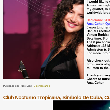
I would like to
Tomorrow night,
my quartet, in 
worldwide broad
Deciembre 31st
Anat Cohen Qua
Jason Lindner 
Daniel Freedm
Venue: Berklee
Sets time: 8 p
The 8 pm show 
Address: 136 
Admission is $1
For more info p
Also check out
http://www.wbgo
to listen to the
Thank you very
Cheers to musi
Anat Cohen
Publicado por
Hugo Díaz
0 comentarios
Club Nocturno Tropicana, Símbolo De Cuba, C