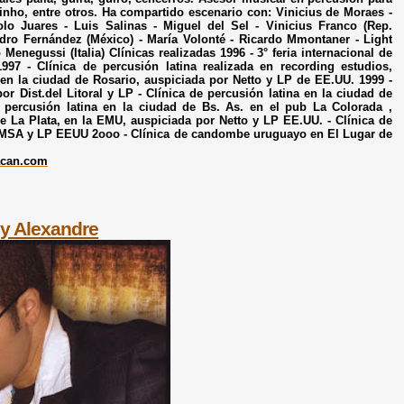
ho, entre otros. Ha compartido escenario con: Vinicius de Moraes -
 Juares - Luis Salinas - Miguel del Sel - Vinicius Franco (Rep.
andro Fernández (México) - María Volonté - Ricardo Mmontaner - Light
o Menegussi (Italia) Clínicas realizadas 1996 - 3° feria internacional de
997 - Clínica de percusión latina realizada en recording estudios,
 en la ciudad de Rosario, auspiciada por Netto y LP de EE.UU. 1999 -
or Dist.del Litoral y LP - Clínica de percusión latina en la ciudad de
e percusión latina en la ciudad de Bs. As. en el pub La Colorada ,
de La Plata, en la EMU, auspiciada por Netto y LP EE.UU. - Clínica de
or IMSA y LP EEUU 2ooo - Clínica de candombe uruguayo en El Lugar de
acan.com
y Alexandre