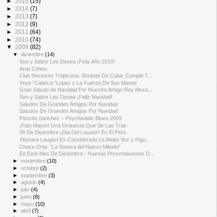
►
2014
(7)
►
2013
(7)
►
2012
(9)
►
2011
(64)
►
2010
(74)
▼
2009
(82)
▼
diciembre
(14)
Son y Sabor Les Desea ¡Feliz Año 2010!
Anat Cohen
Club Nocturno Tropicana, Símbolo De Cuba, Cumple 7...
Yeye "Caboca "Lopez y La Fuerza De Sus Manos
Gran Saludo de Navidad Por Nuestro Amigo Roy Alexa...
Son y Sabor Les Desea ¡Feliz Navidad!
Saludos De Grandes Amigos Por Navidad
Saludos De Grandes Amigos Por Navidad
Poncho Sanchez – Psychedelic Blues 2009
¡Palo Mayor! Una Orquesta Que Se Las Trae
08 De Diciembre ¡Dia Del Locutor! En El Perú
Xiomara Laugart Es Considerada La Mejor Voz y Figu...
Choco Orta: "La Sonera del Nuevo Milenio"
En Este Mes De Diciembre - Nuevas Presentaciones D...
►
noviembre
(10)
►
octubre
(2)
►
septiembre
(3)
►
agosto
(4)
►
julio
(4)
►
junio
(8)
►
mayo
(10)
►
abril
(7)
►
marzo
(6)