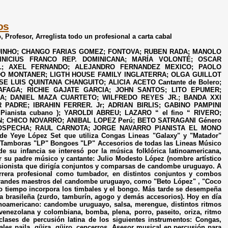
os
 Profesor, Arreglista todo un profesional a carta cabal
UINHO; CHANGO FARIAS GOMEZ; FONTOVA; RUBEN RADA; MANOLO
VINICIUS FRANCO REP. DOMINICANA; MARÍA VOLONTÉ; OSCAR
EL; AXEL FERNANDO; ALEJANDRO FERNANDEZ MEXICO; PAOLO
DO MONTANER; LIGTH HOUSE FAMILY INGLATERRA; OLGA GUILLOT
OSE LUIS QUINTANA CHANGUITO; ALICIA ACETO Cantante de Bolero;
RAFAGA; RICHIE GAJATE GARCIA; JOHN SANTOS; LITO EPUMER;
A; DANIEL MAZA CUARTETO; WILFREDO REYES JR.; BANDA XXI
PADRE; IBRAHIN FERRER. Jr; ADRIAN BIRLIS; GABINO PAMPINI
ianista cubano ); YAROLDI ABREU; LAZARO “ el fino “ RIVERO;
N; CHICO NOVARRO; ANIBAL LOPEZ Perú; BETO SATRAGANI Género
OSPECHA; RAUL CARNOTA; JORGE NAVARRO PIANISTA EL MONO
e Yeye López Set que utiliza Congas Lineas "Galaxy" y "Matador"
" Tamboras "LP" Bongoes "LP" Accesorios de todas las Lineas Músico
e su infancia se interesó por la música folklórica latinoamericana,
 su padre músico y cantante: Julio Modesto López (nombre artístico
sionista que dirigía conjuntos y comparsas de candombe uruguayo. A
rera profesional como tumbador, en distintos conjuntos y combos
randes maestros del candombe uruguayo, como "Beto López" , "Coco
co tiempo incorpora los timbales y el bongo. Más tarde se desempeña
 brasileña (zurdo, tamburín, agogo y demás accesorios). Hoy en día
inoamericano: candombe uruguayo, salsa, merengue, distintos ritmos
 venezolana y colombiana, bomba, plena, porro, paseito, oriza, ritmo
 clases de percusión latina de los siguientes instrumentos: Congas,
s paila, güira, güiro, cencerros. Asesor musical en percusión para