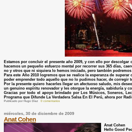
Estamos por concluir el presente año 2009, y con ello por descolgar 
hacemos un pequeño esfuerzo mental por recorrer sus 365 días, cae
no y otros que ni siquiera lo hemos iniciado, pero también podremos 
Para este Año 2010 logremos que se realice la esperanza de superar 
poder emprender todo aquello que no lo pudimos hacer, de corregir 
Por la presente quiero hacerles llegar un afectuoso saludo, mis dese
un genuino espíritu renovador y les otorgue la energía, sabiduría y 
Gracias por todo el apoyo brindado por Los Músicos, Soneros, Le
Programa que Difunde La Verdadera Salsa En El Perú, ahora por Ra
Publicado por
Hugo Díaz
0 comentarios
miércoles, 30 de diciembre de 2009
Anat Cohen
Anat Cohen
Hello Good Pe