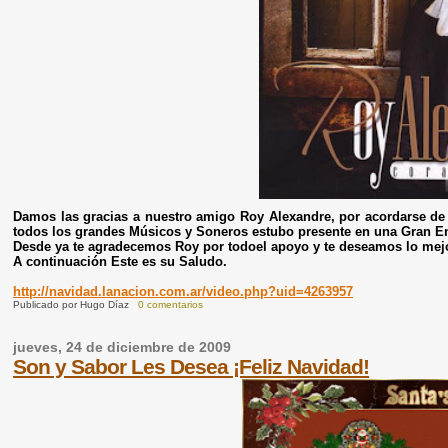
Damos las gracias a nuestro amigo Roy Alexandre, por acordarse de
todos los grandes Músicos y Soneros estubo presente en una Gran En
Desde ya te agradecemos Roy por todoel apoyo y te deseamos lo mejo
A continuación Este es su Saludo.
http://navidad.lanacion.com.ar/video.php?uid=4263957
Publicado por
Hugo Díaz
0 comentarios
jueves, 24 de diciembre de 2009
Son y Sabor Les Desea ¡Feliz Navidad!