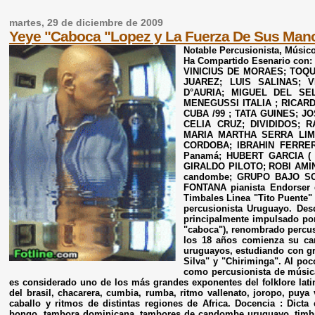
martes, 29 de diciembre de 2009
Yeye "Caboca "Lopez y La Fuerza De Sus Man
Notable Percusionista, Músico,
Ha Compartido Esenario con:
VINICIUS DE MORAES; TOQ
JUAREZ; LUIS SALINAS; 
D°AURIA; MIGUEL DEL S
MENEGUSSI ITALIA ; RICAR
CUBA /99 ; TATA GUINES; J
CELIA CRUZ; DIVIDIDOS; 
MARIA MARTHA SERRA LIM
CORDOBA; IBRAHIN FERRER 
Panamá; HUBERT GARCIA ( P
GIRALDO PILOTO; ROBI AMI
candombe; GRUPO BAJO S
FONTANA pianista Endorser d
Timbales Linea "Tito Puente
percusionista Uruguayo. Desd
principalmente impulsado por
"caboca"), renombrado percu
los 18 años comienza su car
uruguayos, estudiando con g
Silva" y "Chiriminga". Al po
como percusionista de música
es considerado uno de los más grandes exponentes del folklore lat
del brasil, chacarera, cumbia, rumba, ritmo vallenato, joropo, puya
caballo y ritmos de distintas regiones de Africa. Docencia : Dicta
bongo, tambora dominicana, tambores de candombe uruguayo, timbale